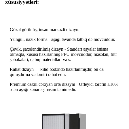
xüsusiyyətləri:
Gözəl görünüş, insan mərkəzli dizayn.
Yüngül, nazik forma - aşağı tavanda tətbiq də mövcuddur.
Çevik, şaxələndirilmiş dizayn - Standart əşyalar istisna
olmaqla, xüsusi hazırlanmış FFU mövcuddur, məsələn, filtr
şəbəkələri, qabıq materialları və s.
Rahat dizayn --- kilid bədəndə hazırlanmışdır, bu da
quraşdırma və təmiri rahat edir.
Premium daxili cərəyan orta dizaynı - Üfleyici tərəfin ±10%
-dən aşağı kənarlaşmasını təmin edir.