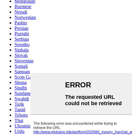
Mongolian
Burmese
Nepali
Norwegian
Pashto
Persian
Punjabi
Serbian
Sesotho
Sinhala
Slovak
Slovenian
Somali
Samoan
Scots Gaelic
Shona
Sindhi
Sundanese
Swahili
Tajik
Tamil
Telugu
Thai
Ukrainian
Urdu