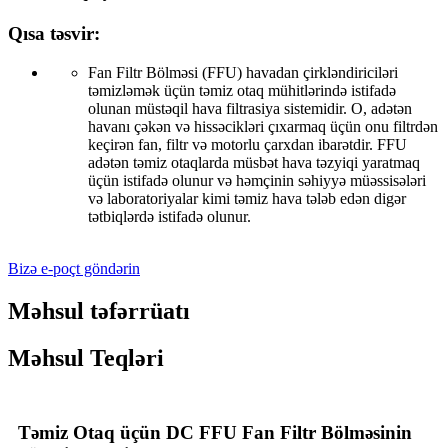
Qısa təsvir:
Fan Filtr Bölməsi (FFU) havadan çirkləndiriciləri
təmizləmək üçün təmiz otaq mühitlərində istifadə
olunan müstəqil hava filtrasiya sistemidir. O, adətən
havanı çəkən və hissəcikləri çıxarmaq üçün onu filtrdən
keçirən fan, filtr və motorlu çarxdan ibarətdir. FFU
adətən təmiz otaqlarda müsbət hava təzyiqi yaratmaq
üçün istifadə olunur və həmçinin səhiyyə müəssisələri
və laboratoriyalar kimi təmiz hava tələb edən digər
tətbiqlərdə istifadə olunur.
Bizə e-poçt göndərin
Məhsul təfərrüatı
Məhsul Teqləri
Təmiz Otaq üçün DC FFU Fan Filtr Bölməsinin