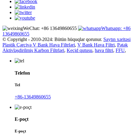
WeChat: +86 13649860655
Whatsapp: +86
13649860655
© Copyright - 2010-2024: Bütün hüquqlar qorunur.
Saytın xəritəsi
Plastik Çərçivə V Bank Hava Filtrləri
,
V Bank Hava Filtri
,
Pətək
Aktivləşdirilmiş Karbon Filtrləri
,
Keçid qutusu
,
hava filtri
,
FFU
,
Telefon
Tel
+86-13649860655
E-poçt
E-poçt