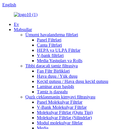
English
Ev
Məhsullar
Ümumi havalandırma filtrləri
Panel Filtrləri
Çanta Filtrləri
HEPA və ULPA Filtrlər
V-bank filtrləri
Media Yastıqları və Rolls
Tibbi dərəcəli təmiz filtrasiya
Fan Filtr Birlikləri
Hava duşu / Yük duşu
Keçid qutusu / Hava duşu keçid qutusu
Laminar axın başlığı
Təmiz iş dəzgahı
Qazlı çirklənmənin kimyəvi filtrasiyası
Panel Molekulyar Filtrlər
V-Bank Molekulyar Filtrlər
Molekulyar Filtrlər (Qutu Tipi)
Molekulyar Filtrlər (Silindrlər)
Modul molekulyar filtrlər
Media