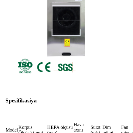
Spesifikasiya
Hava
Korpus
HEPA ölçüsü
Sürət
Dim
Fan
Model
axını
Ölçüsü (mm)
(mm)
(m/s)
rejimi
miqda