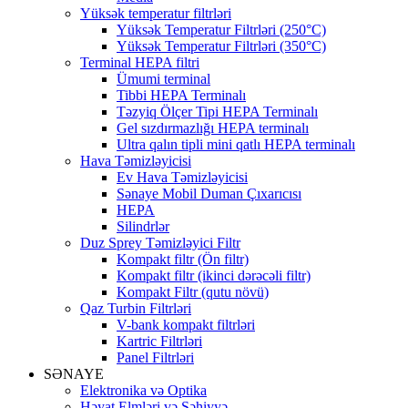
Yüksək temperatur filtrləri
Yüksək Temperatur Filtrləri (250°C)
Yüksək Temperatur Filtrləri (350°C)
Terminal HEPA filtri
Ümumi terminal
Tibbi HEPA Terminalı
Təzyiq Ölçer Tipi HEPA Terminalı
Gel sızdırmazlığı HEPA terminalı
Ultra qalın tipli mini qatlı HEPA terminalı
Hava Təmizləyicisi
Ev Hava Təmizləyicisi
Sənaye Mobil Duman Çıxarıcısı
HEPA
Silindrlər
Duz Sprey Təmizləyici Filtr
Kompakt filtr (Ön filtr)
Kompakt filtr (ikinci dərəcəli filtr)
Kompakt Filtr (qutu növü)
Qaz Turbin Filtrləri
V-bank kompakt filtrləri
Kartric Filtrləri
Panel Filtrləri
SƏNAYE
Elektronika və Optika
Həyat Elmləri və Səhiyyə