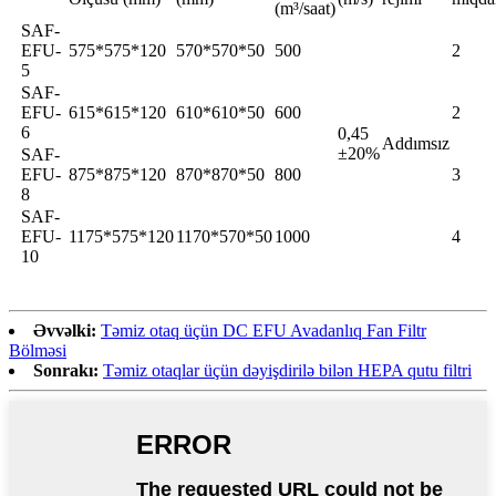
(m³/saat)
SAF-
EFU-
575*575*120
570*570*50
500
2
5
SAF-
EFU-
615*615*120
610*610*50
600
2
6
0,45
Addımsız
±20%
SAF-
EFU-
875*875*120
870*870*50
800
3
8
SAF-
EFU-
1175*575*120
1170*570*50
1000
4
10
Əvvəlki:
Təmiz otaq üçün DC EFU Avadanlıq Fan Filtr
Bölməsi
Sonrakı:
Təmiz otaqlar üçün dəyişdirilə bilən HEPA qutu filtri