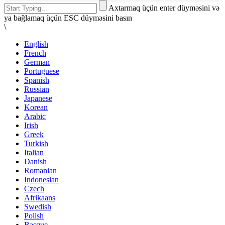
Axtarmaq üçün enter düyməsini və
ya bağlamaq üçün ESC düyməsini basın
\
English
French
German
Portuguese
Spanish
Russian
Japanese
Korean
Arabic
Irish
Greek
Turkish
Italian
Danish
Romanian
Indonesian
Czech
Afrikaans
Swedish
Polish
Basque