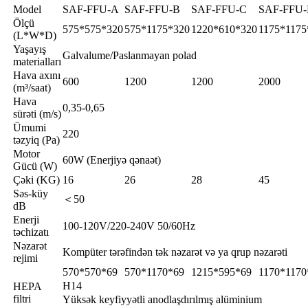
Model
SAF-FFU-A
SAF-FFU-B
SAF-FFU-C
SAF-FFU
Ölçü
575*575*320
575*1175*320
1220*610*320
1175*1175
(L*W*D)
Yaşayış
Galvalume/Paslanmayan polad
materialları
Hava axını
600
1200
1200
2000
(m³/saat)
Hava
0,35-0,65
sürəti (m/s)
Ümumi
220
təzyiq (Pa)
Motor
60W (Enerjiyə qənaət)
Gücü (W)
Çəki (KG)
16
26
28
45
Səs-küy
＜50
dB
Enerji
100-120V/220-240V 50/60Hz
təchizatı
Nəzarət
Kompüter tərəfindən tək nəzarət və ya qrup nəzarəti
rejimi
570*570*69
570*1170*69
1215*595*69
1170*1170
H14
HEPA
filtri
Yüksək keyfiyyətli anodlaşdırılmış alüminium