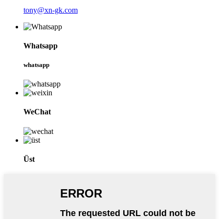
tony@xn-gk.com
Whatsapp
whatsapp
WeChat
Üst