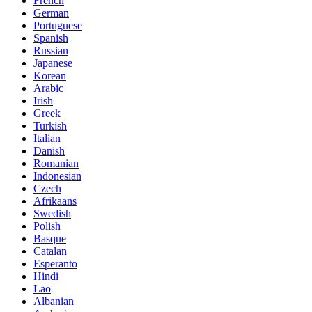
French
German
Portuguese
Spanish
Russian
Japanese
Korean
Arabic
Irish
Greek
Turkish
Italian
Danish
Romanian
Indonesian
Czech
Afrikaans
Swedish
Polish
Basque
Catalan
Esperanto
Hindi
Lao
Albanian