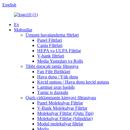
English
Ev
Məhsullar
Ümumi havalandırma filtrləri
Panel Filtrləri
Çanta Filtrləri
HEPA və ULPA Filtrlər
V-bank filtrləri
Media Yastıqları və Rolls
Tibbi dərəcəli təmiz filtrasiya
Fan Filtr Birlikləri
Hava duşu / Yük duşu
Keçid qutusu / Hava duşu keçid qutusu
Laminar axın başlığı
Təmiz iş dəzgahı
Qazlı çirklənmənin kimyəvi filtrasiyası
Panel Molekulyar Filtrlər
V-Bank Molekulyar Filtrlər
Molekulyar Filtrlər (Qutu Tipi)
Molekulyar Filtrlər (Silindrlər)
Modul molekulyar filtrlər
Media