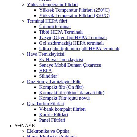
Yüksək temperatur filtrləri
Yüksək Temperatur Filtrləri (250°C)
Yüksək Temperatur Filtrləri (350°C)
Terminal HEPA filtri
Ümumi terminal
Tibbi HEPA Terminalı
Təzyiq Ölçer Tipi HEPA Terminalı
Gel sızdırmazlığı HEPA terminalı
Ultra qalın tipli mini qatlı HEPA terminalı
Hava Təmizləyicisi
Ev Hava Təmizləyicisi
Sənaye Mobil Duman Çıxarıcısı
HEPA
Silindrlər
Duz Sprey Təmizləyici Filtr
Kompakt filtr (Ön filtr)
Kompakt filtr (ikinci dərəcəli filtr)
Kompakt Filtr (qutu növü)
Qaz Turbin Filtrləri
V-bank kompakt filtrləri
Kartric Filtrləri
Panel Filtrləri
SƏNAYE
Elektronika və Optika
Həyat Elmləri və Səhiyyə