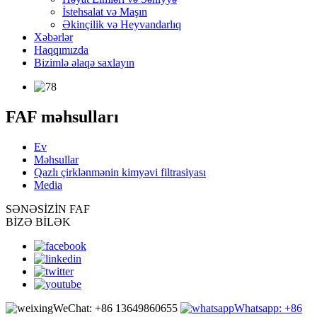
İstehsalat və Maşın
Əkinçilik və Heyvandarlıq
Xəbərlər
Haqqımızda
Bizimlə əlaqə saxlayın
FAF məhsulları
Ev
Məhsullar
Qazlı çirklənmənin kimyəvi filtrasiyası
Media
SƏNƏ
SİZİN FAF
BİZƏ BİLƏK
WeChat: +86 13649860655
Whatsapp: +86