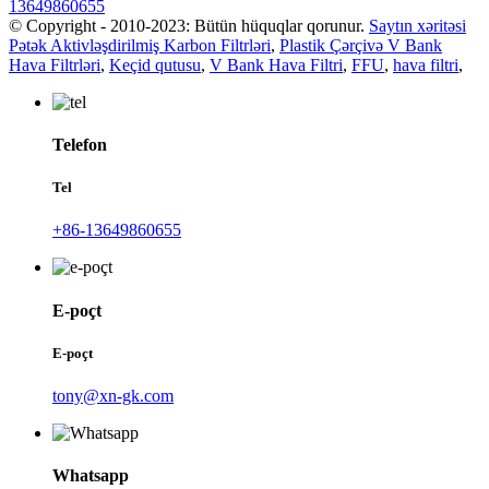
13649860655
© Copyright - 2010-2023: Bütün hüquqlar qorunur.
Saytın xəritəsi
Pətək Aktivləşdirilmiş Karbon Filtrləri
,
Plastik Çərçivə V Bank
Hava Filtrləri
,
Keçid qutusu
,
V Bank Hava Filtri
,
FFU
,
hava filtri
,
Telefon
Tel
+86-13649860655
E-poçt
E-poçt
tony@xn-gk.com
Whatsapp