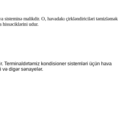
a sisteminə malikdir. O, havadakı çirkləndiriciləri təmizləmək
a hissəciklərini udur.
r. Terminaldır
təmiz kondisioner sistemləri üçün hava
i və digər sənayelər.