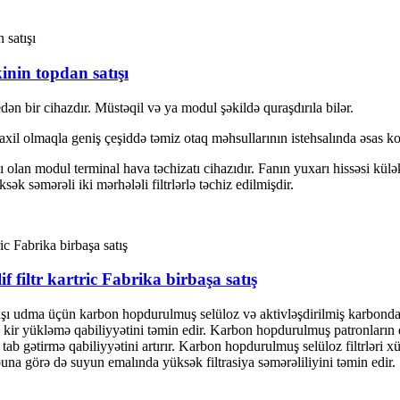
inin topdan satışı
n bir cihazdır. Müstəqil və ya modul şəkildə quraşdırıla bilər.
axil olmaqla geniş çeşiddə təmiz otaq məhsullarının istehsalında əsas k
yası olan modul terminal hava təchizatı cihazıdır. Fanın yuxarı hissəsi k
sək səmərəli iki mərhələli filtrlərlə təchiz edilmişdir.
 filtr kartric Fabrika birbaşa satış
yaxşı udma üçün karbon hopdurulmuş selüloz və aktivləşdirilmiş karbon
k kir yükləmə qabiliyyətini təmin edir. Karbon hopdurulmuş patronların dax
b gətirmə qabiliyyətini artırır. Karbon hopdurulmuş selüloz filtrləri xü
una görə də suyun emalında yüksək filtrasiya səmərəliliyini təmin edir.