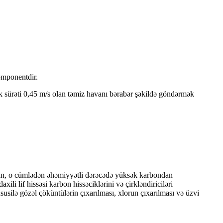
omponentdir.
ülək sürəti 0,45 m/s olan təmiz havanı bərabər şəkildə göndərmək
dan, o cümlədən əhəmiyyətli dərəcədə yüksək karbondan
ili lif hissəsi karbon hissəciklərini və çirkləndiriciləri
susilə gözəl çöküntülərin çıxarılması, xlorun çıxarılması və üzvi