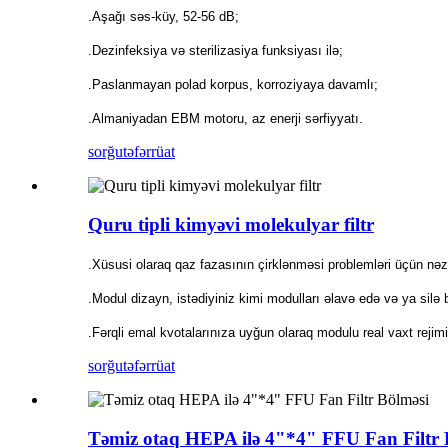
.Aşağı səs-küy, 52-56 dB;
.Dezinfeksiya və sterilizasiya funksiyası ilə;
.Paslanmayan polad korpus, korroziyaya davamlı;
.Almaniyadan EBM motoru, az enerji sərfiyyatı.
sorğu
təfərrüat
Quru tipli kimyəvi molekulyar filtr
.Xüsusi olaraq qaz fazasının çirklənməsi problemləri üçün nə
.Modul dizayn, istədiyiniz kimi modulları əlavə edə və ya silə b
.Fərqli emal kvotalarınıza uyğun olaraq modulu real vaxt rejim
sorğu
təfərrüat
Təmiz otaq HEPA ilə 4"*4" FFU Fan Filtr 