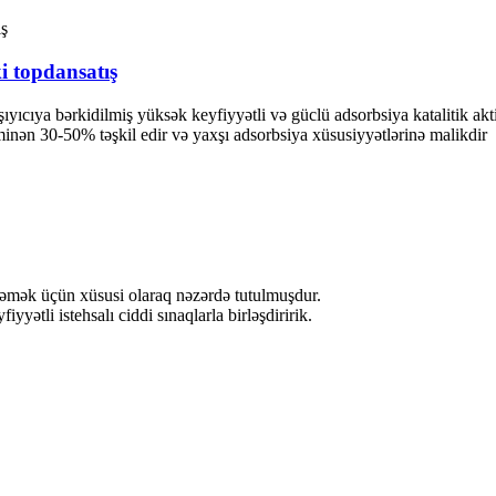
i topdansatış
ıyıcıya bərkidilmiş yüksək keyfiyyətli və güclü adsorbsiya katalitik akt
xminən 30-50% təşkil edir və yaxşı adsorbsiya xüsusiyyətlərinə malikdir
şləmək üçün xüsusi olaraq nəzərdə tutulmuşdur.
yyətli istehsalı ciddi sınaqlarla birləşdiririk.