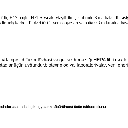
iltr, H13 həqiqi HEPA və aktivləşdirilmiş karbonlu 3 mərhələli filtrasiy
əşdirilmiş karbon filtrləri tüstü, yemək qazları və hətta 0,3 mikronluq hav
/damper, diffuzor lövhəsi və gel sızdırmazlığı HEPA filtri daxildi
 otaqlar üçün uyğundur,
biotexnologiya, laboratoriyalar, yeni enerj
ahələr arasında kiçik əşyaların köçürülməsi üçün istifadə olunur.