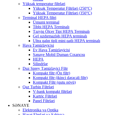
Yüksək temperatur filtrləri
Yüksək Temperatur Filtrləri (250°C)
Yüksək Temperatur Filtrləri (350°C)
Terminal HEPA filtri
Ümumi terminal
Tibbi HEPA Terminalı
Təzyiq Ölçer Tipi HEPA Terminalı
Gel sızdırmazlığı HEPA terminalı
Ultra qalın tipli mini qatlı HEPA terminalı
Hava Təmizləyicisi
Ev Hava Təmizləyicisi
Sənaye Mobil Duman Çıxarıcısı
HEPA
Silindrlər
Duz Sprey Təmizləyici Filtr
Kompakt filtr (Ön filtr)
Kompakt filtr (ikinci dərəcəli filtr)
Kompakt Filtr (qutu növü)
Qaz Turbin Filtrləri
V-bank kompakt filtrləri
Kartric Filtrləri
Panel Filtrləri
SƏNAYE
Elektronika və Optika
Həyat Elmləri və Səhiyyə