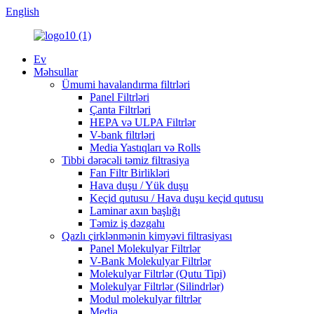
English
Ev
Məhsullar
Ümumi havalandırma filtrləri
Panel Filtrləri
Çanta Filtrləri
HEPA və ULPA Filtrlər
V-bank filtrləri
Media Yastıqları və Rolls
Tibbi dərəcəli təmiz filtrasiya
Fan Filtr Birlikləri
Hava duşu / Yük duşu
Keçid qutusu / Hava duşu keçid qutusu
Laminar axın başlığı
Təmiz iş dəzgahı
Qazlı çirklənmənin kimyəvi filtrasiyası
Panel Molekulyar Filtrlər
V-Bank Molekulyar Filtrlər
Molekulyar Filtrlər (Qutu Tipi)
Molekulyar Filtrlər (Silindrlər)
Modul molekulyar filtrlər
Media