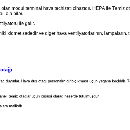
sı olan modul terminal hava təchizatı cihazıdır. HEPA ilə Təmiz 
il ola bilər.
lyatoru ilə gəlir.
ki xidmət sadədir və digər hava ventilyatorlarının, lampaların, tü
otağı
yac duyurlar. Hava duş otağı personalın girib-çıxması üçün yeganə keçiddir. T
sahəli təmiz otaqlar üçün xüsusi olaraq nəzərdə tutulmuşdur.
alara malikdir