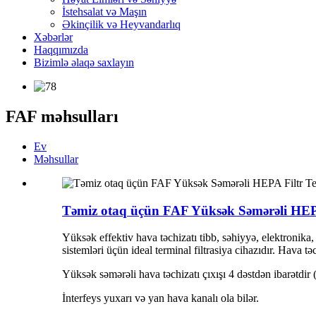
İstehsalat və Maşın
Əkinçilik və Heyvandarlıq
Xəbərlər
Haqqımızda
Bizimlə əlaqə saxlayın
FAF məhsulları
Ev
Məhsullar
Təmiz otaq üçün FAF Yüksək Səmərəli HEPA
Yüksək effektiv hava təchizatı tibb, səhiyyə, elektronika
sistemləri üçün ideal terminal filtrasiya cihazıdır. Hava tə
Yüksək səmərəli hava təchizatı çıxışı 4 dəstdən ibarətdir (
İnterfeys yuxarı və yan hava kanalı ola bilər.