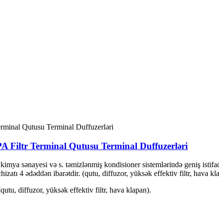
 Filtr Terminal Qutusu Terminal Duffuzerləri
, kimya sənayesi və s. təmizlənmiş kondisioner sistemlərində geniş istif
chizatı 4 ədəddən ibarətdir. (qutu, diffuzor, yüksək effektiv filtr, hava kl
qutu, diffuzor, yüksək effektiv filtr, hava klapan).