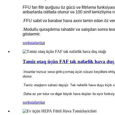
FFU fan filtr qurğusu öz gücü və filtrləmə funksiya
anbarlarda istifadə olunur və 100 sinif təmizliyinə na
.FFU sabit və bərabər hava axını təmin edən öz venti
.Modullu quraşdırma rahatdır və satışdan sonra texni
göstərmir.
sorğu
təfərrüat
Təmiz otaq üçün FAF tək nəfərlik hava duş 
.İnsanlar tozsuz sexə girib-çıxmaq üçün xüsusi keçidlərə ehti
olunur.
.Təmiz otaqların sahəsi dəyişir. Tək nəfərlik hava duşu kiçik 
.Daha az yer tutur və digər böyük hava duşları ilə eyni funksiy
sorğu
təfərrüat