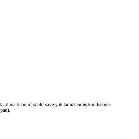
adə oluna bilən müxtəlif səviyyəli təmizlənmiş kondisioner
apan).