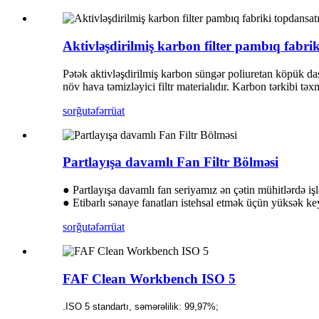
Aktivləşdirilmiş karbon filter pambıq fabrik
Pətək aktivləşdirilmiş karbon süngər poliuretan köpük daş
növ hava təmizləyici filtr materialıdır. Karbon tərkibi tə
sorğu
təfərrüat
Partlayışa davamlı Fan Filtr Bölməsi
● Partlayışa davamlı fan seriyamız ən çətin mühitlərdə i
● Etibarlı sənaye fanatları istehsal etmək üçün yüksək keyfi
sorğu
təfərrüat
FAF Clean Workbench ISO 5
.ISO 5 standartı, səmərəlilik: 99,97%;