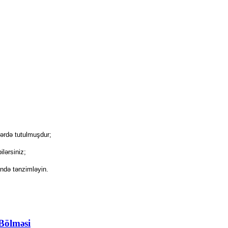
zərdə tutulmuşdur;
ilərsiniz;
ində tənzimləyin.
Bölməsi