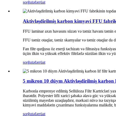
sorğu
təfərrüat
Aktivləşdirilmiş karbon kimyəvi FFU fabrik
FFU laminar axın havasını süzən və təmiz havanı təmin edə
FFU təmiz otaqlar, təmiz skamyalar və təmiz otaqlar da d
Fan filtr qurğusu öz enerji təchizatı və filtrasiya funksi
üçün ilkin və yüksək effektiv filtrlərlə süzülən ilkin və yük
sorğu
təfərrüat
5 mikron 10 düym Aktivləşdirilmiş karbon lif
Karbonla emprenye edilmiş Sellüloza Filtr Kartricləri 
ibarətdir. Polyester lifli xarici şəbəkə əlavə güc və yüksə
süzülmüş mayedən uzaqlaşdırır, mərkəzi nüvə isə təzyiqə ta
kimyəvi maddələrin çıxarılması funksiyalarına malikdir, b
sorğu
təfərrüat