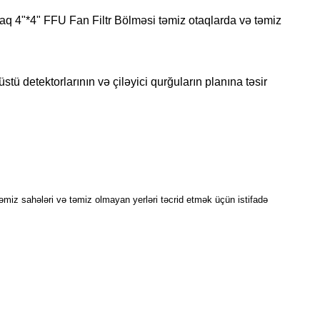
otaq 4"*4" FFU Fan Filtr Bölməsi təmiz otaqlarda və təmiz
stü detektorlarının və çiləyici qurğuların planına təsir
əmiz sahələri və təmiz olmayan yerləri təcrid etmək üçün istifadə