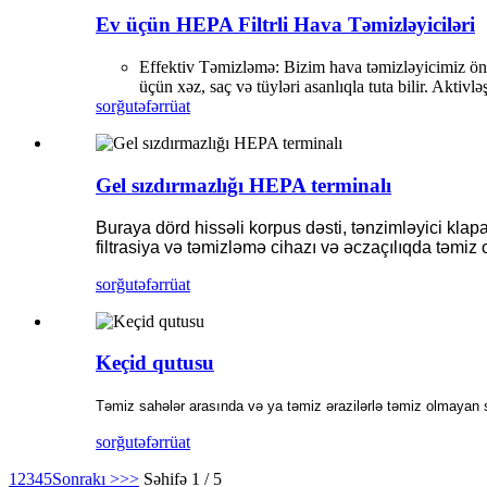
Ev üçün HEPA Filtrli Hava Təmizləyiciləri
Effektiv Təmizləmə: Bizim hava təmizləyicimiz ön f
üçün xəz, saç və tüyləri asanlıqla tuta bilir. Aktivl
sorğu
təfərrüat
Gel sızdırmazlığı HEPA terminalı
Buraya dörd hissəli korpus dəsti, tənzimləyici klapan
filtrasiya və təmizləmə cihazı və əczaçılıqda təmiz
sorğu
təfərrüat
Keçid qutusu
Təmiz sahələr arasında və ya təmiz ərazilərlə təmiz olmayan s
sorğu
təfərrüat
1
2
3
4
5
Sonrakı >
>>
Səhifə 1 / 5