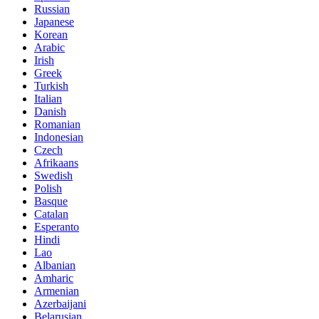
Russian
Japanese
Korean
Arabic
Irish
Greek
Turkish
Italian
Danish
Romanian
Indonesian
Czech
Afrikaans
Swedish
Polish
Basque
Catalan
Esperanto
Hindi
Lao
Albanian
Amharic
Armenian
Azerbaijani
Belarusian