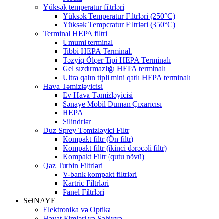
Yüksək temperatur filtrləri
Yüksək Temperatur Filtrləri (250°C)
Yüksək Temperatur Filtrləri (350°C)
Terminal HEPA filtri
Ümumi terminal
Tibbi HEPA Terminalı
Təzyiq Ölçer Tipi HEPA Terminalı
Gel sızdırmazlığı HEPA terminalı
Ultra qalın tipli mini qatlı HEPA terminalı
Hava Təmizləyicisi
Ev Hava Təmizləyicisi
Sənaye Mobil Duman Çıxarıcısı
HEPA
Silindrlər
Duz Sprey Təmizləyici Filtr
Kompakt filtr (Ön filtr)
Kompakt filtr (ikinci dərəcəli filtr)
Kompakt Filtr (qutu növü)
Qaz Turbin Filtrləri
V-bank kompakt filtrləri
Kartric Filtrləri
Panel Filtrləri
SƏNAYE
Elektronika və Optika
Həyat Elmləri və Səhiyyə