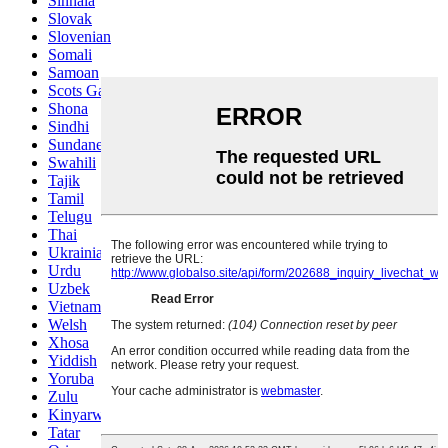
Sinhala
Slovak
Slovenian
Somali
Samoan
Scots Gaelic
Shona
Sindhi
Sundanese
Swahili
Tajik
Tamil
Telugu
Thai
Ukrainian
Urdu
Uzbek
Vietnamese
Welsh
Xhosa
Yiddish
Yoruba
Zulu
Kinyarwanda
Tatar