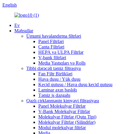
English
Ev
Məhsullar
Ümumi havalandırma filtrləri
Panel Filtrləri
Çanta Filtrləri
HEPA və ULPA Filtrlər
V-bank filtrləri
Media Yastıqları və Rolls
Tibbi dərəcəli təmiz filtrasiya
Fan Filtr Birlikləri
Hava duşu / Yük duşu
Keçid qutusu / Hava duşu keçid qutusu
Laminar axın başlığı
Təmiz iş dəzgahı
Qazlı çirklənmənin kimyəvi filtrasiyası
Panel Molekulyar Filtrlər
V-Bank Molekulyar Filtrlər
Molekulyar Filtrlər (Qutu Tipi)
Molekulyar Filtrlər (Silindrlər)
Modul molekulyar filtrlər
Media