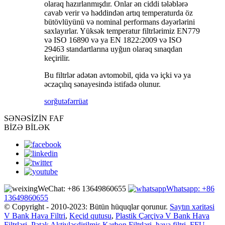
olaraq hazırlanmışdır. Onlar ən ciddi tələblərə
cavab verir və həddindən artıq temperaturda öz
bütövlüyünü və nominal performans dəyərlərini
saxlayırlar. Yüksək temperatur filtrlərimiz EN779
və ISO 16890 və ya EN 1822:2009 və ISO
29463 standartlarına uyğun olaraq sınaqdan
keçirilir.
Bu filtrlər adətən avtomobil, qida və içki və ya
əczaçılıq sənayesində istifadə olunur.
sorğu
təfərrüat
SƏNƏ
SİZİN FAF
BİZƏ BİLƏK
WeChat: +86 13649860655
Whatsapp: +86
13649860655
© Copyright - 2010-2023: Bütün hüquqlar qorunur.
Saytın xəritəsi
V Bank Hava Filtri
,
Keçid qutusu
,
Plastik Çərçivə V Bank Hava
Filtrləri
,
Pətək Aktivləşdirilmiş Karbon Filtrləri
,
hava filtri
,
FFU
,