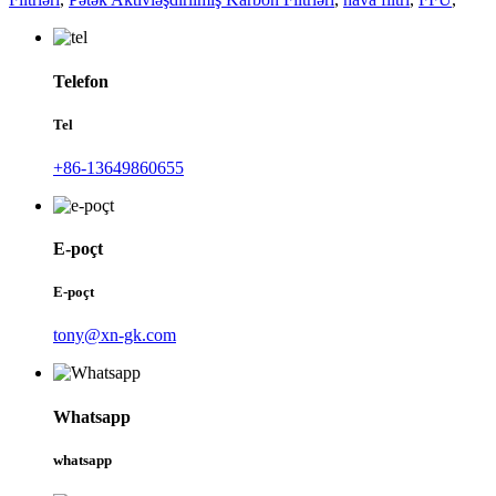
Telefon
Tel
+86-13649860655
E-poçt
E-poçt
tony@xn-gk.com
Whatsapp
whatsapp