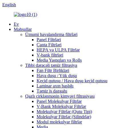
English
Ev
Məhsullar
Ümumi havalandırma filtrləri
Panel Filtrləri
Çanta Filtrləri
HEPA və ULPA Filtrlər
V-bank filtrləri
Media Yastıqları və Rolls
Tibbi dərəcəli təmiz filtrasiya
Fan Filtr Birlikləri
Hava duşu / Yük duşu
Keçid qutusu / Hava duşu keçid qutusu
Laminar axın başlığı
Təmiz iş dəzgahı
Qazlı çirklənmənin kimyəvi filtrasiyası
Panel Molekulyar Filtrlər
V-Bank Molekulyar Filtrlər
Molekulyar Filtrlər (Qutu Tipi)
Molekulyar Filtrlər (Silindrlər)
Modul molekulyar filtrlər
Media