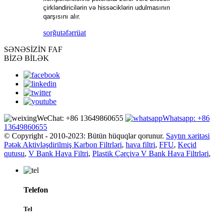
çirkləndiricilərin və hissəciklərin udulmasının
qarşısını alır.
sorğu
təfərrüat
SƏNƏ
SİZİN FAF
BİZƏ BİLƏK
WeChat: +86 13649860655
Whatsapp: +86
13649860655
© Copyright - 2010-2023: Bütün hüquqlar qorunur.
Saytın xəritəsi
Pətək Aktivləşdirilmiş Karbon Filtrləri
,
hava filtri
,
FFU
,
Keçid
qutusu
,
V Bank Hava Filtri
,
Plastik Çərçivə V Bank Hava Filtrləri
,
Telefon
Tel