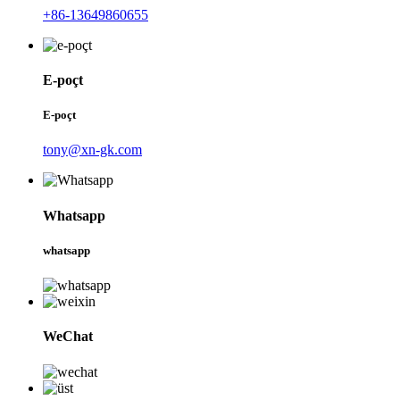
+86-13649860655
E-poçt
E-poçt
tony@xn-gk.com
Whatsapp
whatsapp
WeChat