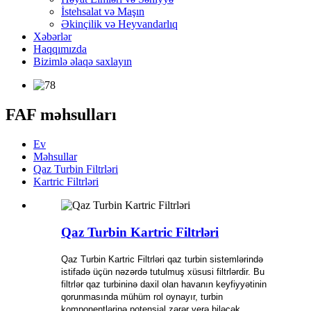
İstehsalat və Maşın
Əkinçilik və Heyvandarlıq
Xəbərlər
Haqqımızda
Bizimlə əlaqə saxlayın
FAF məhsulları
Ev
Məhsullar
Qaz Turbin Filtrləri
Kartric Filtrləri
Qaz Turbin Kartric Filtrləri
Qaz Turbin Kartric Filtrləri qaz turbin sistemlərində
istifadə üçün nəzərdə tutulmuş xüsusi filtrlərdir. Bu
filtrlər qaz turbininə daxil olan havanın keyfiyyətinin
qorunmasında mühüm rol oynayır, turbin
komponentlərinə potensial zərər verə biləcək