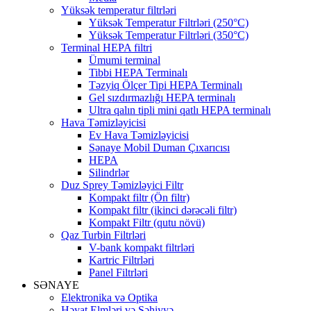
Yüksək temperatur filtrləri
Yüksək Temperatur Filtrləri (250°C)
Yüksək Temperatur Filtrləri (350°C)
Terminal HEPA filtri
Ümumi terminal
Tibbi HEPA Terminalı
Təzyiq Ölçer Tipi HEPA Terminalı
Gel sızdırmazlığı HEPA terminalı
Ultra qalın tipli mini qatlı HEPA terminalı
Hava Təmizləyicisi
Ev Hava Təmizləyicisi
Sənaye Mobil Duman Çıxarıcısı
HEPA
Silindrlər
Duz Sprey Təmizləyici Filtr
Kompakt filtr (Ön filtr)
Kompakt filtr (ikinci dərəcəli filtr)
Kompakt Filtr (qutu növü)
Qaz Turbin Filtrləri
V-bank kompakt filtrləri
Kartric Filtrləri
Panel Filtrləri
SƏNAYE
Elektronika və Optika
Həyat Elmləri və Səhiyyə