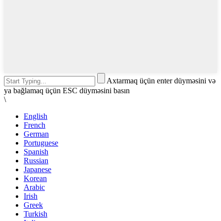
Axtarmaq üçün enter düyməsini və
ya bağlamaq üçün ESC düyməsini basın
\
English
French
German
Portuguese
Spanish
Russian
Japanese
Korean
Arabic
Irish
Greek
Turkish