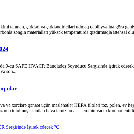
kimi tanınan, çirkləri və çirkləndiriciləri udmaq qabiliyyətinə görə gen
karbonla zəngin materialları yüksək temperaturda qızdırmaqla istehsal olu
2024
rda 9-cu SAFE HVACR Banqladeş Soyuducu Sərgisində iştirak edərək in
 və son...
aq olar
və xərclərə qənaət üçün məsləhətlər HEPA filtrləri toz, polen, ev heyva
zərdə tutulmuş istənilən hava təmizləmə sisteminin vacib komponentidir.