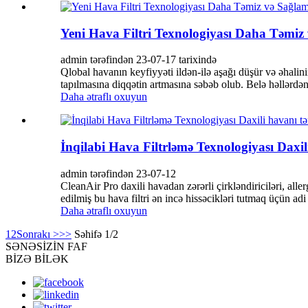
Yeni Hava Filtri Texnologiyası Daha Təmiz
admin tərəfindən 23-07-17 tarixində
Qlobal havanın keyfiyyəti ildən-ilə aşağı düşür və əhali
tapılmasına diqqətin artmasına səbəb olub. Belə həllərdən b
Daha ətraflı oxuyun
İnqilabi Hava Filtrləmə Texnologiyası Daxil
admin tərəfindən 23-07-12
CleanAir Pro daxili havadan zərərli çirkləndiriciləri, alle
edilmiş bu hava filtri ən incə hissəcikləri tutmaq üçün adi 
Daha ətraflı oxuyun
1
2
Sonrakı >
>>
Səhifə 1/2
SƏNƏ
SİZİN FAF
BİZƏ BİLƏK