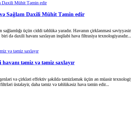
 və Sağlam Daxili Mühit Təmin edir
nin sağlamlığı üçün ciddi təhlükə yaradır. Havanın çirklənməsi səviyyəs
iri də daxili havanı saxlayan inqilabi hava filtrasiya texnologiyasıdır...
i havanı təmiz və təmiz saxlayır
rgenləri və çirkləri effektiv şəkildə təmizləmək üçün ən müasir texnologiya
filtrləri üstələyir, daha təmiz və təhlükəsiz hava təmin edir...