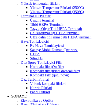
Yüksək temperatur filtrləri
Yüksək Temperatur Filtrləri (250°C)
Yüksək Temperatur Filtrləri (350°C)
Terminal HEPA filtri
Ümumi terminal
Tibbi HEPA Terminalı
Təzyiq Ölçer Tipi HEPA Terminalı
Gel sızdırmazlığı HEPA terminalı
Ultra qalın tipli mini qatlı HEPA terminalı
Hava Təmizləyicisi
Ev Hava Təmizləyicisi
Sənaye Mobil Duman Çıxarıcısı
HEPA
Silindrlər
Duz Sprey Təmizləyici Filtr
Kompakt filtr (Ön filtr)
Kompakt filtr (ikinci dərəcəli filtr)
Kompakt Filtr (qutu növü)
Qaz Turbin Filtrləri
V-bank kompakt filtrləri
Kartric Filtrləri
Panel Filtrləri
SƏNAYE
Elektronika və Optika
Həyat Elmləri və Səhiyyə