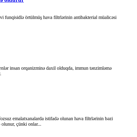
 funqisidlə örtülmüş hava filtrlərinin antibakterial müalicəsi
irogenlər insan orqanizminə daxil olduqda, immun tənzimləmə
.
zsuz emalatxanalarda istifadə olunan hava filtrlərinin bəzi
olunur, çünki onlar...