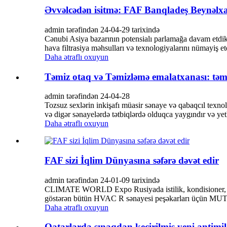
Əvvəlcədən isitmə: FAF Banqladeş Beynəlx
admin tərəfindən 24-04-29 tarixində
Cənubi Asiya bazarının potensialı parlamağa davam etdi
hava filtrasiya məhsulları və texnologiyalarını nümayiş etd
Daha ətraflı oxuyun
Təmiz otaq və Təmizləmə emalatxanası: təmizl
admin tərəfindən 24-04-28
Tozsuz sexlərin inkişafı müasir sənaye və qabaqcıl texnolo
və digər sənayelərdə tətbiqlərdə olduqca yaygındır və yetk
Daha ətraflı oxuyun
FAF sizi İqlim Dünyasına səfərə dəvət edir
admin tərəfindən 24-01-09 tarixində
CLIMATE WORLD Expo Rusiyada istilik, kondisioner, vent
göstərən bütün HVAC R sənayesi peşəkarları üçün M
Daha ətraflı oxuyun
Qatarlarda sınaqdan keçirilmiş yeni antimik