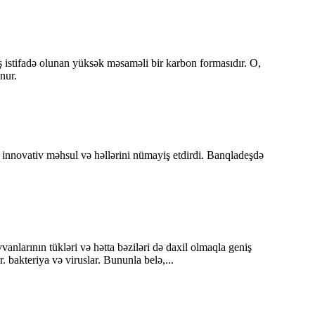
iş istifadə olunan yüksək məsaməli bir karbon formasıdır. O,
nur.
novativ məhsul və həllərini nümayiş etdirdi. Banqladeşdə
nlarının tükləri və hətta bəziləri də daxil olmaqla geniş
 bakteriya və viruslar. Bununla belə,...