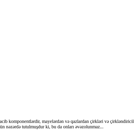
 vacib komponentlərdir, mayelərdən və qazlardan çirkləri və çirkləndiric
çün nəzərdə tutulmuşdur ki, bu da onları əvəzolunmaz...