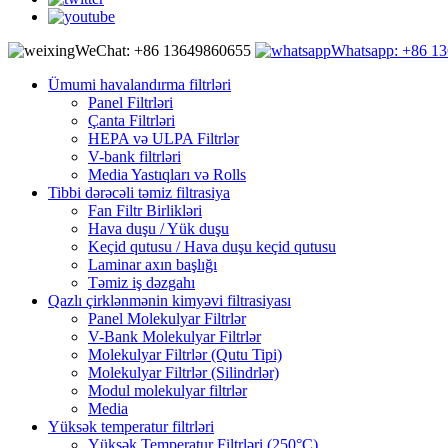
WeChat: +86 13649860655
Whatsapp: +86 1
Ümumi havalandırma filtrləri
Panel Filtrləri
Çanta Filtrləri
HEPA və ULPA Filtrlər
V-bank filtrləri
Media Yastıqları və Rolls
Tibbi dərəcəli təmiz filtrasiya
Fan Filtr Birlikləri
Hava duşu / Yük duşu
Keçid qutusu / Hava duşu keçid qutusu
Laminar axın başlığı
Təmiz iş dəzgahı
Qazlı çirklənmənin kimyəvi filtrasiyası
Panel Molekulyar Filtrlər
V-Bank Molekulyar Filtrlər
Molekulyar Filtrlər (Qutu Tipi)
Molekulyar Filtrlər (Silindrlər)
Modul molekulyar filtrlər
Media
Yüksək temperatur filtrləri
Yüksək Temperatur Filtrləri (250°C)