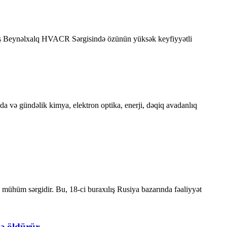
adeş Beynəlxalq HVACR Sərgisində özünün yüksək keyfiyyətli
ida və gündəlik kimya, elektron optika, enerji, dəqiq avadanlıq
ühüm sərgidir. Bu, 18-ci buraxılış Rusiya bazarında fəaliyyət
lə öldürür