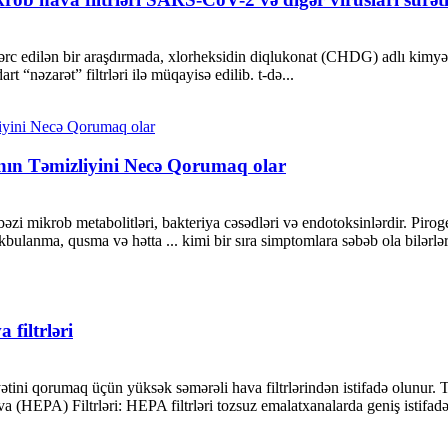
dərc edilən bir araşdırmada, xlorheksidin diqlukonat (CHDG) adlı kimyəvi
rt “nəzarət” filtrləri ilə müqayisə edilib. t-də...
ğının Təmizliyini Necə Qorumaq olar
, bəzi mikrob metabolitləri, bakteriya cəsədləri və endotoksinlərdir. P
kbulanma, qusma və hətta ... kimi bir sıra simptomlara səbəb ola bilərlər
filtrləri
ini qorumaq üçün yüksək səmərəli hava filtrlərindən istifadə olunur. To
(HEPA) Filtrləri: HEPA filtrləri tozsuz emalatxanalarda geniş istifadə 