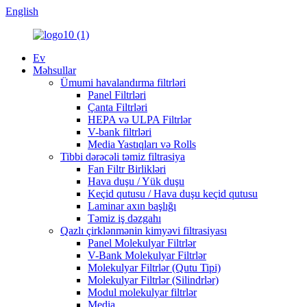
English
Ev
Məhsullar
Ümumi havalandırma filtrləri
Panel Filtrləri
Çanta Filtrləri
HEPA və ULPA Filtrlər
V-bank filtrləri
Media Yastıqları və Rolls
Tibbi dərəcəli təmiz filtrasiya
Fan Filtr Birlikləri
Hava duşu / Yük duşu
Keçid qutusu / Hava duşu keçid qutusu
Laminar axın başlığı
Təmiz iş dəzgahı
Qazlı çirklənmənin kimyəvi filtrasiyası
Panel Molekulyar Filtrlər
V-Bank Molekulyar Filtrlər
Molekulyar Filtrlər (Qutu Tipi)
Molekulyar Filtrlər (Silindrlər)
Modul molekulyar filtrlər
Media