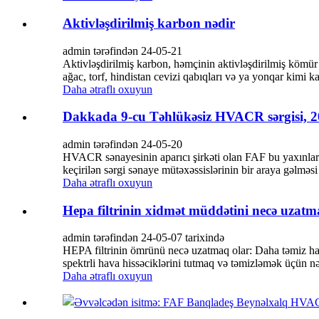
Aktivləşdirilmiş karbon nədir
admin tərəfindən 24-05-21
Aktivləşdirilmiş karbon, həmçinin aktivləşdirilmiş kömür 
ağac, torf, hindistan cevizi qabıqları və ya yonqar kimi 
Daha ətraflı oxuyun
Dakkada 9-cu Təhlükəsiz HVACR sərgisi, 
admin tərəfindən 24-05-20
HVACR sənayesinin aparıcı şirkəti olan FAF bu yaxınla
keçirilən sərgi sənaye mütəxəssislərinin bir araya gəlməsi
Daha ətraflı oxuyun
Hepa filtrinin xidmət müddətini necə uzatm
admin tərəfindən 24-05-07 tarixində
HEPA filtrinin ömrünü necə uzatmaq olar: Daha təmiz hava 
spektrli hava hissəciklərini tutmaq və təmizləmək üçün nə
Daha ətraflı oxuyun