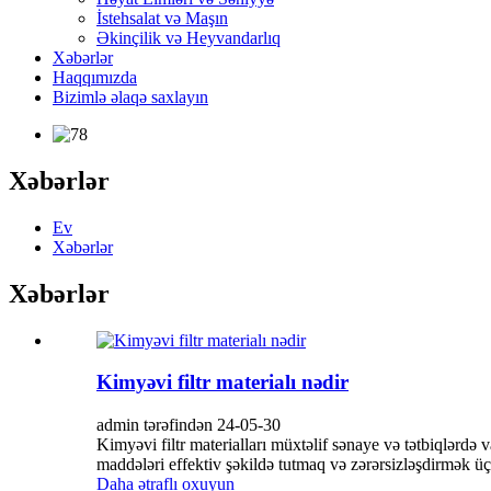
İstehsalat və Maşın
Əkinçilik və Heyvandarlıq
Xəbərlər
Haqqımızda
Bizimlə əlaqə saxlayın
Xəbərlər
Ev
Xəbərlər
Xəbərlər
Kimyəvi filtr materialı nədir
admin tərəfindən 24-05-30
Kimyəvi filtr materialları müxtəlif sənaye və tətbiqlərdə
maddələri effektiv şəkildə tutmaq və zərərsizləşdirmək ü
Daha ətraflı oxuyun