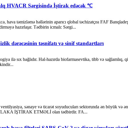
alq HVACR Sərgisində İştirak edəcək ℃
kcə, hava təmizləmə həllərinin aparıcı qlobal təchizatçısı FAF Banql
irməyə hazırlaşır. Tədbirin icmalı: Sərgi...
ik dərəcəsinin təsnifatı və sinif standartları
giya ilə sıx bağlıdır. Hal-hazırda biofarmasevtika, tibb və sağlamlıq, q
indir...
ilyasiya, sənaye və ticarət soyuducuları sektorunda ən böyük və ən m
UTLAKA İŞTİRAK ETMƏLİ olan tədbirdir. FA...
rob hava filtrləri SARS-CoV-2 və digər virusları sürət