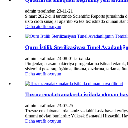
admin tərəfindən 23-11-21
9 mart 2022-ci il tarixində Scientific Reports jurnalında 
üzrə ciddi sınaqlar aparılıb və tez-tez istifadə olunan standa
Daha ətraflı oxuyun
Quru İstilik Sterilizasiyası Tunel Avadanlı
admin tərəfindən 23-08-01 tarixində
Pirojenlər, əsasən bakteriya pirogenlərinə istinad edərək
sistemini pozaraq, üşütmə, titrəmə, qızdırma, tərləmə, ürə
Daha ətraflı oxuyun
Tozsuz emalatxanalarda istifadə olunan hava 
admin tərəfindən 23-07-25
Tozsuz emalatxanalarda təmiz və təhlükəsiz hava keyfiyyət
ümumi növləri bunlardır: Yüksək Səmərəli Hissəcikli Hava 
Daha ətraflı oxuyun