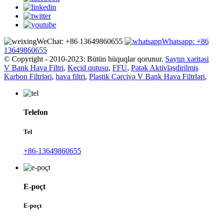
WeChat: +86 13649860655
Whatsapp: +86
13649860655
© Copyright - 2010-2023: Bütün hüquqlar qorunur.
Saytın xəritəsi
V Bank Hava Filtri
,
Keçid qutusu
,
FFU
,
Pətək Aktivləşdirilmiş
Karbon Filtrləri
,
hava filtri
,
Plastik Çərçivə V Bank Hava Filtrləri
,
Telefon
Tel
+86-13649860655
E-poçt
E-poçt