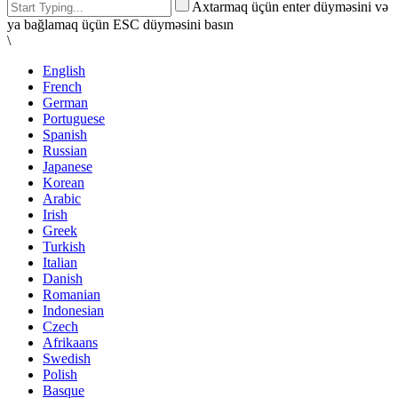
Axtarmaq üçün enter düyməsini və
ya bağlamaq üçün ESC düyməsini basın
\
English
French
German
Portuguese
Spanish
Russian
Japanese
Korean
Arabic
Irish
Greek
Turkish
Italian
Danish
Romanian
Indonesian
Czech
Afrikaans
Swedish
Polish
Basque