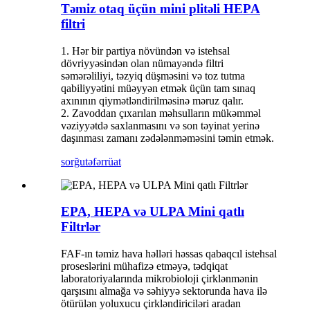
Təmiz otaq üçün mini plitəli HEPA
filtri
1. Hər bir partiya növündən və istehsal
dövriyyəsindən olan nümayəndə filtri
səmərəliliyi, təzyiq düşməsini və toz tutma
qabiliyyətini müəyyən etmək üçün tam sınaq
axınının qiymətləndirilməsinə məruz qalır.
2. Zavoddan çıxarılan məhsulların mükəmməl
vəziyyətdə saxlanmasını və son təyinat yerinə
daşınması zamanı zədələnməməsini təmin etmək.
sorğu
təfərrüat
EPA, HEPA və ULPA Mini qatlı
Filtrlər
FAF-ın təmiz hava həlləri həssas qabaqcıl istehsal
proseslərini mühafizə etməyə, tədqiqat
laboratoriyalarında mikrobioloji çirklənmənin
qarşısını almağa və səhiyyə sektorunda hava ilə
ötürülən yoluxucu çirkləndiriciləri aradan