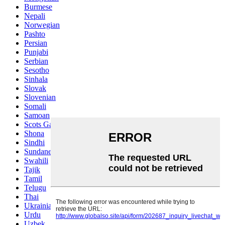
Burmese
Nepali
Norwegian
Pashto
Persian
Punjabi
Serbian
Sesotho
Sinhala
Slovak
Slovenian
Somali
Samoan
Scots Gaelic
Shona
Sindhi
Sundanese
Swahili
Tajik
Tamil
Telugu
Thai
Ukrainian
Urdu
Uzbek