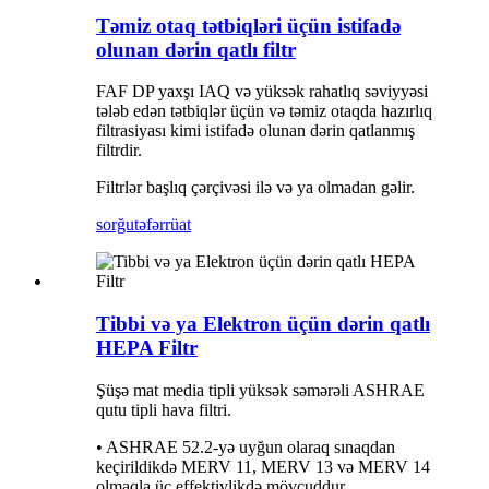
Təmiz otaq tətbiqləri üçün istifadə
olunan dərin qatlı filtr
FAF DP yaxşı IAQ və yüksək rahatlıq səviyyəsi
tələb edən tətbiqlər üçün və təmiz otaqda hazırlıq
filtrasiyası kimi istifadə olunan dərin qatlanmış
filtrdir.
Filtrlər başlıq çərçivəsi ilə və ya olmadan gəlir.
sorğu
təfərrüat
Tibbi və ya Elektron üçün dərin qatlı
HEPA Filtr
Şüşə mat media tipli yüksək səmərəli ASHRAE
qutu tipli hava filtri.
• ASHRAE 52.2-yə uyğun olaraq sınaqdan
keçirildikdə MERV 11, MERV 13 və MERV 14
olmaqla üç effektivlikdə mövcuddur.