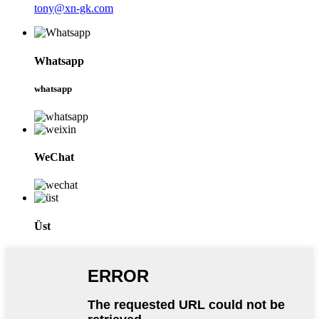
tony@xn-gk.com
Whatsapp
whatsapp
WeChat
Üst