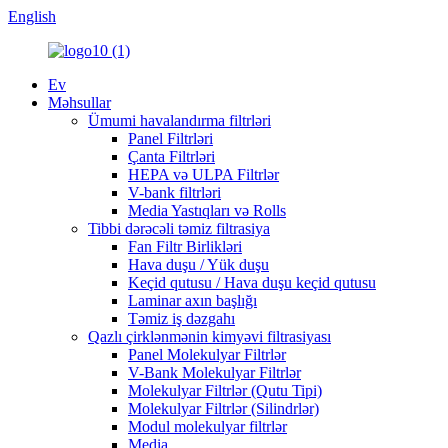
English
Ev
Məhsullar
Ümumi havalandırma filtrləri
Panel Filtrləri
Çanta Filtrləri
HEPA və ULPA Filtrlər
V-bank filtrləri
Media Yastıqları və Rolls
Tibbi dərəcəli təmiz filtrasiya
Fan Filtr Birlikləri
Hava duşu / Yük duşu
Keçid qutusu / Hava duşu keçid qutusu
Laminar axın başlığı
Təmiz iş dəzgahı
Qazlı çirklənmənin kimyəvi filtrasiyası
Panel Molekulyar Filtrlər
V-Bank Molekulyar Filtrlər
Molekulyar Filtrlər (Qutu Tipi)
Molekulyar Filtrlər (Silindrlər)
Modul molekulyar filtrlər
Media