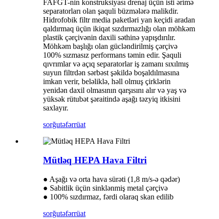
FAFGT-nin konstruksiyası drenaj üçün isti ərimə
separatorları olan şaquli büzmələrə malikdir.
Hidrofobik filtr media paketləri yan keçidi aradan
qaldırmaq üçün ikiqat sızdırmazlığı olan möhkəm
plastik çərçivənin daxili səthinə yapışdırılır.
Möhkəm başlığı olan gücləndirilmiş çərçivə
100% sızmasız performans təmin edir. Şaquli
qıvrımlar və açıq separatorlar iş zamanı sıxılmış
suyun filtrdən sərbəst şəkildə boşaldılmasına
imkan verir, beləliklə, həll olmuş çirklərin
yenidən daxil olmasının qarşısını alır və yaş və
yüksək rütubət şəraitində aşağı təzyiq itkisini
saxlayır.
sorğu
təfərrüat
Mütləq HEPA Hava Filtri
● Aşağı və orta hava sürəti (1,8 m/s-ə qədər)
● Sabitlik üçün sinklənmiş metal çərçivə
● 100% sızdırmaz, fərdi olaraq skan edilib
sorğu
təfərrüat