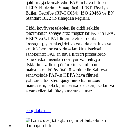
qaldırmağa kömək edir. FAF-ın hava filtrləri
HEPA Filtrlərinin Sınaqı üçün IEST Tövsiyə
Edilən Təcrübə (RP-CC034), ISO 29463 və EN
Standart 1822 ilə sınaqdan keçirilir.
Ciddi keyfiyyət tələbləri ilə ciddi şəkildə
tənzimlənən sənayelərdə müştərilər FAF-ın EPA,
HEPA və ULPA filtrlərinə etibar edirlər.
Əczaçılıq, yarımkeçirici və ya qida emalı və ya
kritik laboratoriya xidmətləri kimi istehsal
sahələrində FAF-ın hava filtrləri proseslərdə
iştirak edən insanları qoruyur və maliyyə
risklərini azaltmaq üçün istehsal olunan
məhsulların bütövlüyünü təmin edir. Səhiyyə
sənayesində FAF-ın HEPA hava filtrləri
yoluxucu transferə qarşı müdafiənin əsas
maneəsidir, belə ki, müəssisə xəstələri, işçiləri və
ziyarətçiləri təhlükəyə məruz qalmaz.
sorğu
təfərrüat