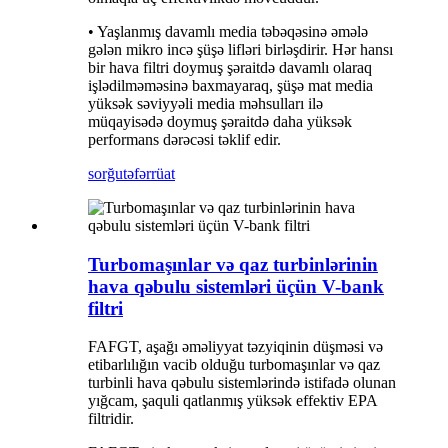
• Yaşlanmış davamlı media təbəqəsinə əmələ
gələn mikro incə şüşə lifləri birləşdirir. Hər hansı
bir hava filtri doymuş şəraitdə davamlı olaraq
işlədilməməsinə baxmayaraq, şüşə mat media
yüksək səviyyəli media məhsulları ilə
müqayisədə doymuş şəraitdə daha yüksək
performans dərəcəsi təklif edir.
sorğu
təfərrüat
Turbomaşınlar və qaz turbinlərinin
hava qəbulu sistemləri üçün V-bank
filtri
FAFGT, aşağı əməliyyat təzyiqinin düşməsi və
etibarlılığın vacib olduğu turbomaşınlar və qaz
turbinli hava qəbulu sistemlərində istifadə olunan
yığcam, şaquli qatlanmış yüksək effektiv EPA
filtridir.