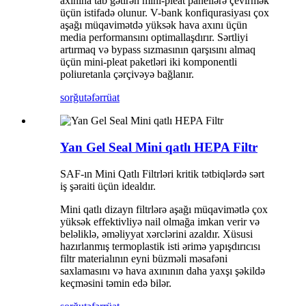
axınına tab gətirən mini-pleat panellərə çevirmək
üçün istifadə olunur. V-bank konfiqurasiyası çox
aşağı müqavimətdə yüksək hava axını üçün
media performansını optimallaşdırır. Sərtliyi
artırmaq və bypass sızmasının qarşısını almaq
üçün mini-pleat paketləri iki komponentli
poliuretanla çərçivəyə bağlanır.
sorğu
təfərrüat
Yan Gel Seal Mini qatlı HEPA Filtr
SAF-ın Mini Qatlı Filtrləri kritik tətbiqlərdə sərt
iş şəraiti üçün idealdır.
Mini qatlı dizayn filtrlərə aşağı müqavimətlə çox
yüksək effektivliyə nail olmağa imkan verir və
beləliklə, əməliyyat xərclərini azaldır. Xüsusi
hazırlanmış termoplastik isti ərimə yapışdırıcısı
filtr materialının eyni büzməli məsafəni
saxlamasını və hava axınının daha yaxşı şəkildə
keçməsini təmin edə bilər.