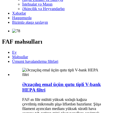
İstehsalat və Maşın
Əkinçilik və Heyvandarlıq
Xəbərlər
Haqqımızda
Bizimlə əlaqə saxlayın
FAF məhsulları
Ev
Məhsullar
Ümumi havalandırma filtrləri
Əczaçılıq emal üçün qutu tipli V-bank
HEPA filtri
FAF-ın filtr mühiti yüksək sıxlıqlı kağıza
çevrilmiş mikronaltı şüşə liflərdən hazırlanır. Şüşə
filament ayırıcıları medianı yüksək sürətli hava