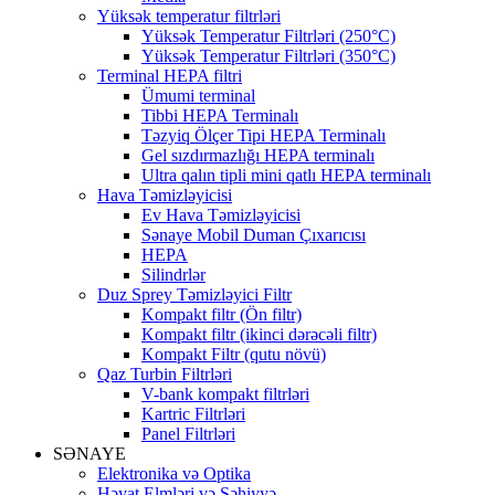
Yüksək temperatur filtrləri
Yüksək Temperatur Filtrləri (250°C)
Yüksək Temperatur Filtrləri (350°C)
Terminal HEPA filtri
Ümumi terminal
Tibbi HEPA Terminalı
Təzyiq Ölçer Tipi HEPA Terminalı
Gel sızdırmazlığı HEPA terminalı
Ultra qalın tipli mini qatlı HEPA terminalı
Hava Təmizləyicisi
Ev Hava Təmizləyicisi
Sənaye Mobil Duman Çıxarıcısı
HEPA
Silindrlər
Duz Sprey Təmizləyici Filtr
Kompakt filtr (Ön filtr)
Kompakt filtr (ikinci dərəcəli filtr)
Kompakt Filtr (qutu növü)
Qaz Turbin Filtrləri
V-bank kompakt filtrləri
Kartric Filtrləri
Panel Filtrləri
SƏNAYE
Elektronika və Optika
Həyat Elmləri və Səhiyyə