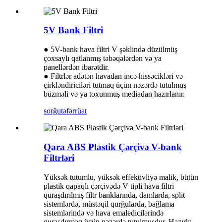
5V Bank Filtri
● 5V-bank hava filtri V şəklində düzülmüş
çoxsaylı qatlanmış təbəqələrdən və ya
panellərdən ibarətdir.
● Filtrlər adətən havadan incə hissəcikləri və
çirkləndiriciləri tutmaq üçün nəzərdə tutulmuş
büzməli və ya toxunmuş mediadan hazırlanır.
sorğu
təfərrüat
Qara ABS Plastik Çərçivə V-bank
Filtrləri
Yüksək tutumlu, yüksək effektivliyə malik, bütün
plastik qapaqlı çərçivədə V tipli hava filtri
quraşdırılmış filtr banklarında, damlarda, split
sistemlərdə, müstəqil qurğularda, bağlama
sistemlərində və hava emaledicilərində
quraşdırmaq üçün nəzərdə tutulmuşdur. Hazırkı