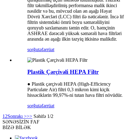
filtr təkmilləşdirilmiş performansa malik ikinci
nəsildir və bu, mövcud olan ən aşağı Həyat
Dövrü Xərcləri (LCC) filtri ilə nəticələnir. İncə lif
filtrin sistemdəki ömrü boyu səmərəliliyini
qoruyub saxlamasını təmin edir. O, həmçinin
ASHRAE dərəcəli yüksək səmərəli hava filtrləri
arasında ən aşağı ilkin təzyiq itkisinə malikdir.
sorğu
təfərrüat
Plastik Çərçivəli HEPA Filtr
● Plastik çərçivəli HEPA (High-Efficiency
Particulate Air) filtri 0,3 mikron kimi kiçik
hissəciklərin 99,97%-ni tutan hava filtri növüdür.
sorğu
təfərrüat
1
2
Sonrakı >
>>
Səhifə 1/2
SƏNƏ
SİZİN FAF
BİZƏ BİLƏK